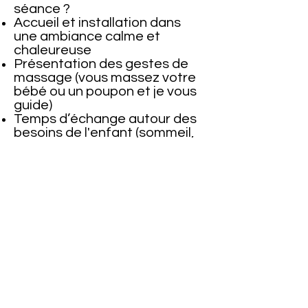
séance ?
Accueil et installation dans
une ambiance calme et
chaleureuse
Présentation des gestes de
massage (vous massez votre
bébé ou un poupon et je vous
guide)
Temps d’échange autour des
besoins de l'enfant (sommeil,
digestion, système
immunitaire grâce à un
protocole de réflexologie
plantaire )
Respect total du rythme du
bébé (pause, tétée, câlin…
tout est bienvenu ❤️)
🪷 Chaque séance dure
environ 45 minutes à 1 heure,
dans une atmosphère douce
et respectueuse.