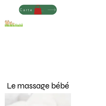
Carte cadeau
aurelie chesne réflexologie,
chi nei tsang et massages
Le massage bébé